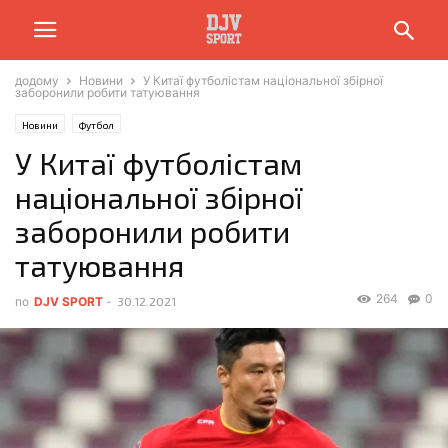
додому
Новини
У Китаї футболістам національної збірної
заборонили робити татуювання
Новини
Футбол
У Китаї футболістам
національної збірної
заборонили робити
татуювання
264
0
по
DJV SPORT
-
30.12.2021