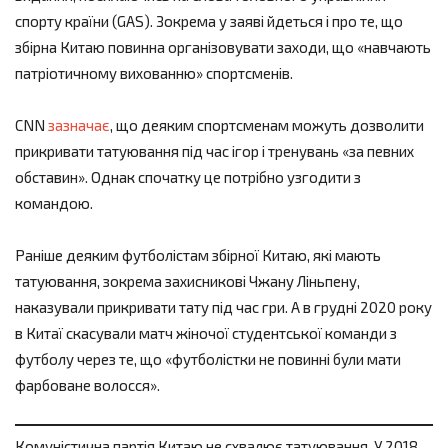
спорту країни (GAS). Зокрема у заяві йдеться і про те, що
збірна Китаю повинна організовувати заходи, що «навчають
патріотичному вихованню» спортсменів.
CNN
зазначає
, що деяким спортсменам можуть дозволити
прикривати татуювання під час ігор і тренувань «за певних
обставин». Однак спочатку це потрібно узгодити з
командою.
Раніше деяким футболістам збірної Китаю, які мають
татуювання, зокрема захисникові Чжану Ліньпену,
наказували прикривати тату під час гри. А в грудні 2020 року
в Китаї скасували матч жіночої студентської команди з
футболу через те, що «футболістки не повинні були мати
фарбоване волосся».
Комуністична партія Китаю не схвалює татуювання. У 2018