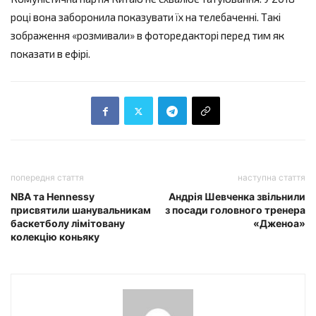
році вона заборонила показувати їх на телебаченні. Такі
зображення «розмивали» в фоторедакторі перед тим як
показати в ефірі.
попередня стаття
наступна стаття
NBA та Hennessy
Андрія Шевченка звільнили
присвятили шанувальникам
з посади головного тренера
баскетболу лімітовану
«Дженоа»
колекцію коньяку