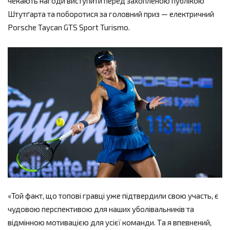
чекають нагоди виступити перед захопленою публікою
Штутґарта та поборотися за головний приз — електричний
Porsche Taycan GTS Sport Turismo.
«Той факт, що топові гравці уже підтвердили свою участь, є
чудовою перспективою для наших уболівальників та
відмінною мотивацією для усієї команди. Та я впевнений,