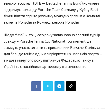
тенісної асоціацїї (DTB — Deutsche Tennis Bund) компанія
підтримує команду Porsche Team Germany у Кубку Біллі
Джин Кінг та сприяє розвитку молодих гравців у Команді
талантів Porsche та Команді юніорів Porsche.
Щодо України, то цього року заплановано власний турнір
бренду – Porsche Tennis Cup National Tournament, де
візьмуть участь клієнти та прихильники Porsche. Оскільки
для бренду теніс є одним з пріоритетних напрямів спорту –
він ще з минулого року підтримує Федерацію Тенісу в
Україні та є постійним партнером у її активностях.