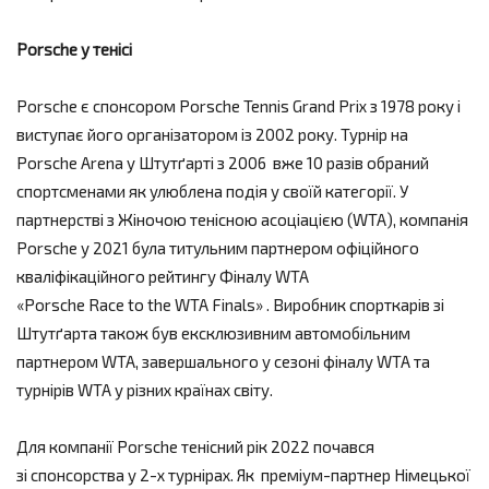
Porsche у тенісі
Porsche є спонсором Porsche Tennis Grand Prix з 1978 року і
виступає його організатором із 2002 року. Турнір на
Porsche Arena у Штутґарті з 2006 вже 10 разів обраний
спортсменами як улюблена подія у своїй категорії. У
партнерстві з Жіночою тенісною асоціацією (WTA), компанія
Porsche у 2021 була титульним партнером офіційного
кваліфікаційного рейтингу Фіналу WTA
«Porsche Race to the WTA Finals» . Виробник спорткарів зі
Штутґарта також був ексклюзивним автомобільним
партнером WTA, завершального у сезоні фіналу WTA та
турнірів WTA у різних країнах світу.
Для компанії Porsche тенісний рік 2022 почався
зі спонсорства у 2-х турнірах. Як преміум-партнер Німецької