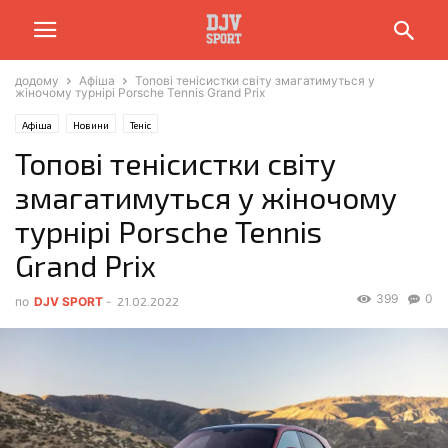
додому
Афіша
Топові тенісистки світу змагатимуться у
жіночому турнірі Porsche Tennis Grand Prix
Афіша
Новини
Теніс
Топові тенісистки світу
змагатимуться у жіночому
турнірі Porsche Tennis
Grand Prix
399
0
по
DJV SPORT
-
21.02.2022