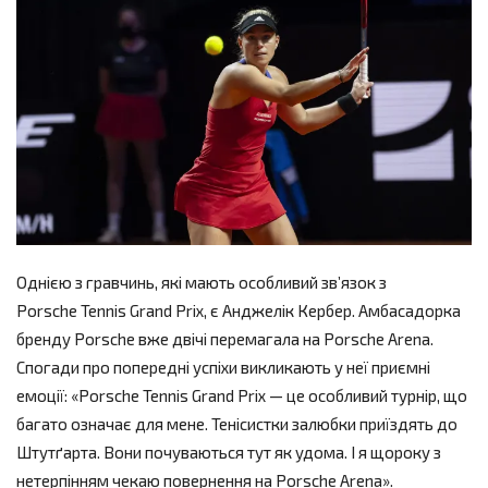
Однією з гравчинь, які мають особливий зв’язок з
Porsche Tennis Grand Prix, є Анджелік Кербер. Амбасадорка
бренду Porsche вже двічі перемагала на Porsche Arena.
Спогади про попередні успіхи викликають у неї приємні
емоції: «Porsche Tennis Grand Prix — це особливий турнір, що
багато означає для мене. Тенісистки залюбки приїздять до
Штутґарта. Вони почуваються тут як удома. І я щороку з
нетерпінням чекаю повернення на Porsche Arena».