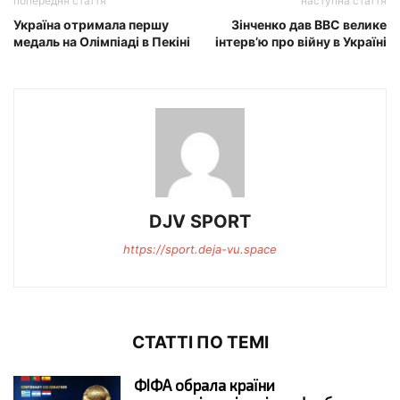
попередня стаття
наступна стаття
Україна отримала першу
Зінченко дав BBC велике
медаль на Олімпіаді в Пекіні
інтерв’ю про війну в Україні
DJV SPORT
https://sport.deja-vu.space
СТАТТІ ПО ТЕМІ
ФІФА обрала країни