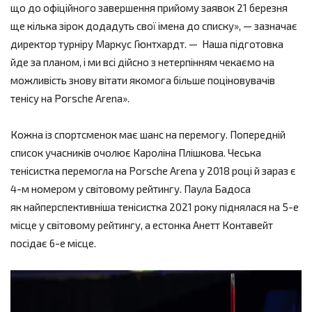
що до офіційного завершення прийому заявок 21 березня
ще кілька зірок додадуть свої імена до списку», — зазначає
директор турніру Маркус Гюнтхардт. — Наша підготовка
йде за планом, і ми всі дійсно з нетерпінням чекаємо на
можливість знову вітати якомога більше поціновувачів
тенісу на Porsche Arena».
Кожна із спортсменок має шанс на перемогу. Попередній
список учасників очолює Кароліна Плішкова. Чеська
тенісистка перемогла на Porsche Arena у 2018 році й зараз є
4-м номером у світовому рейтингу. Паула Бадоса
як найперспективніша тенісистка 2021 року піднялася на 5-е
місце у світовому рейтингу, а естонка Анетт Контавейт
посідає 6-е місце.