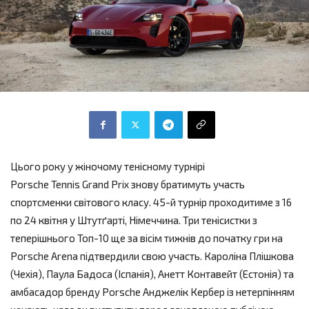
Цього року у жіночому тенісному турнірі
Porsche Tennis Grand Prix знову братимуть участь
спортсменки світового класу. 45-й турнір проходитиме з 16
по 24 квітня у Штутґарті, Німеччина. Три тенісистки з
теперішнього Топ-10 ще за вісім тижнів до початку гри на
Porsche Arena підтвердили свою участь. Кароліна Плішкова
(Чехія), Паула Бадоса (Іспанія), Анетт Контавейт (Естонія) та
амбасадор бренду Porsche Анджелік Кербер із нетерпінням