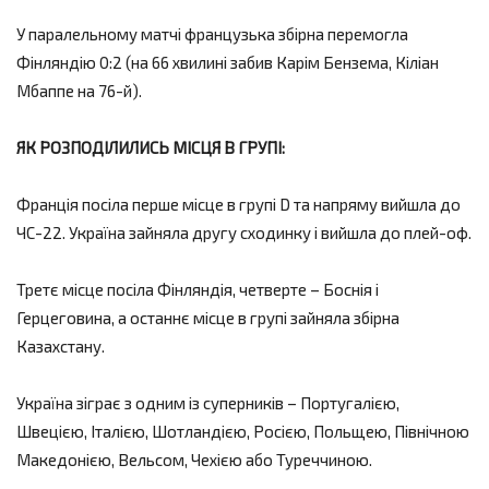
У паралельному матчі французька збірна перемогла
Фінляндію 0:2 (на 66 хвилині забив Карім Бензема, Кіліан
Мбаппе на 76-й).
ЯК РОЗПОДІЛИЛИСЬ МІСЦЯ В ГРУПІ:
Франція посіла перше місце в групі D та напряму вийшла до
ЧС-22. Україна зайняла другу сходинку і вийшла до плей-оф.
Третє місце посіла Фінляндія, четверте – Боснія і
Герцеговина, а останнє місце в групі зайняла збірна
Казахстану.
Україна зіграє з одним із суперників – Португалією,
Швецією, Італією, Шотландією, Росією, Польщею, Північною
Македонією, Вельсом, Чехією або Туреччиною.